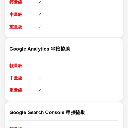
✓
✓
✓
Google Analytics 串接協助
－
－
✓
Google Search Console 串接協助