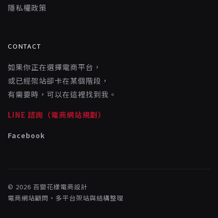
隱私權政策
CONTACT
如果你正在選擇電商平台，
或已經架站卻卡在某個階段，
有需要時，可以在這裡找到我。
LINE 諮詢（電商網站規劃）
Facebook
© 2026 百變花樣電商設計
電商網站顧問・多平台架站與結構整理