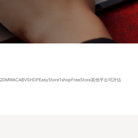
QDM
WACA
BVSHOP
EasyStore
1shop
FreeStore
其他平台可評估