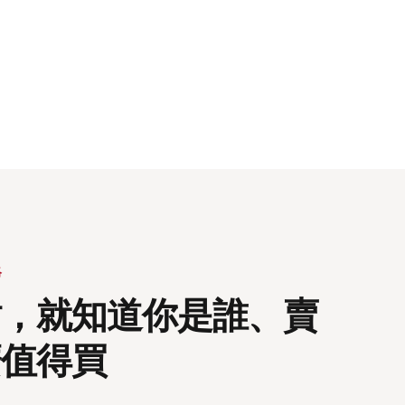
絡
站，就知道你是誰、賣
麼值得買