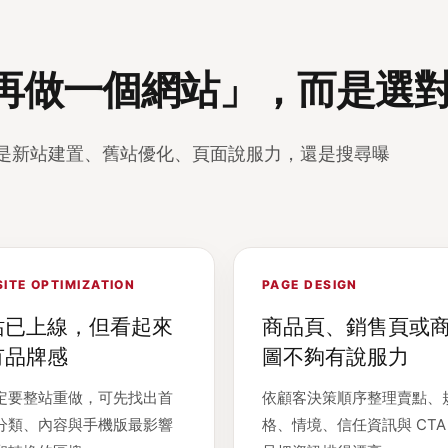
再做一個網站」，而是選
是新站建置、舊站優化、頁面說服力，還是搜尋曝
ITE OPTIMIZATION
PAGE DESIGN
站已上線，但看起來
商品頁、銷售頁或
有品牌感
圖不夠有說服力
定要整站重做，可先找出首
依顧客決策順序整理賣點、
分類、內容與手機版最影響
格、情境、信任資訊與 CT