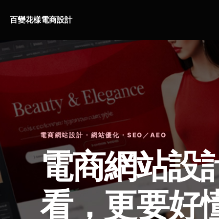
百變花樣電商設計
電商網站設計・網站優化・SEO／AEO
電商網站設
看，更要好